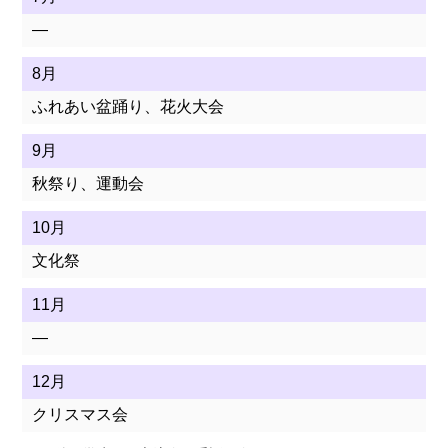
お知らせ一覧
—
RECRUIT
8月
求人情報
ふれあい盆踊り、花火大会
BLOG
9月
わかふじ寮歳時記
秋祭り、運動会
やすらぎ荘ブログ
10月
文化祭
ひまわり荘Diary
11月
屈足わかふじ園日記
—
新得やすらぎ荘 介
護職員初任者研修
12月
クリスマス会
メニューを閉じる