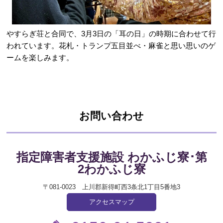
やすらぎ荘と合同で、3月3日の「耳の日」の時期に合わせて行
われています。花札・トランプ五目並べ・麻雀と思い思いのゲ
ームを楽しみます。
お問い合わせ
指定障害者支援施設 わ
かふじ寮
･第
2わかふじ寮
〒081-0023 上
川郡新得町西3条北1丁目5番地3
アクセスマップ