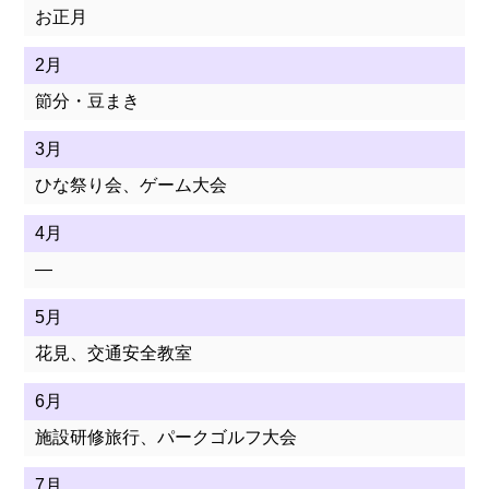
お正月
法人の紹介
2月
節分・豆まき
施設一覧
3月
ご利用者様へ
ひな祭り会、ゲーム大会
広報誌きずなの郷
4月
—
商品紹介・ご注文
5月
社会貢献
花見、交通安全教室
研修・教育
6月
施設研修旅行、パークゴルフ大会
リンク
7月