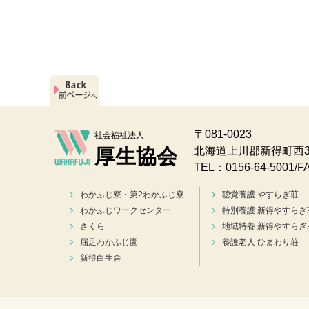
〒081-0023
社会福祉法人
厚生協会
北海道上川郡新得町西3
TEL：0156-64-5001/F
わかふじ寮・第2わかふじ寮
聴覚養護 やすらぎ荘
わかふじワークセンター
特別養護 新得やすらぎ
さくら
地域特養 新得やすらぎ
屈足わかふじ園
養護老人 ひまわり荘
新得白生舎