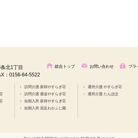
総合トップ
お問い合わせ
プラ
条北1丁目
AX：0156-64-5522
訪問介護 新得やすらぎ荘
通所介護 やすらぎ荘
荘
訪問介護 鹿追やすらぎ荘
通所介護 たんぽぽ
荘
短期入所 新得やすらぎ荘
短期入所 屈足わかふじ園