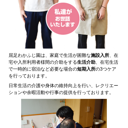
屈足わかふじ園は、家庭で生活が困難な
施設入所
、在
宅や入所利用者様間の介助をする
生活介助
、在宅生活
で一時的に宿泊など必要な場合の
短期入所
の3つケア
を行っております。
日常生活の介護や身体の維持向上を行い、レクリエー
ションや余暇活動や行事の提供を行っております。