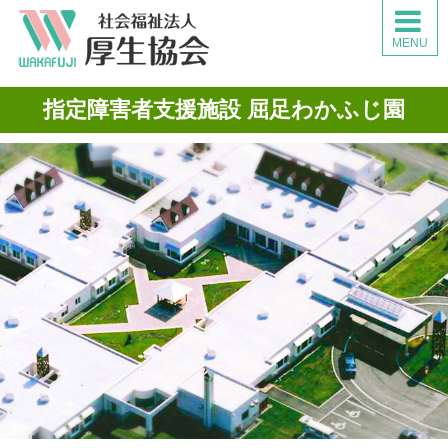
屈足わかふじ園
MENU
施設TOP
指定障害者支援施設
屈足わかふじ園
ご利用者様へ
施設のご案内
イベントの様子
スケジュール
アクセス
お問い合わせ
短期入所(障害者)