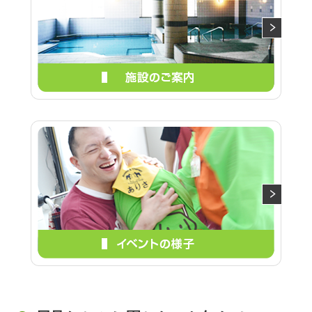
リンク
お知らせ一覧
RECRUIT
求人情報
BLOG
わかふじ寮歳時記
やすらぎ荘ブログ
ひまわり荘Diary
屈足わかふじ園日記
新得やすらぎ荘 介
護職員初任者研修