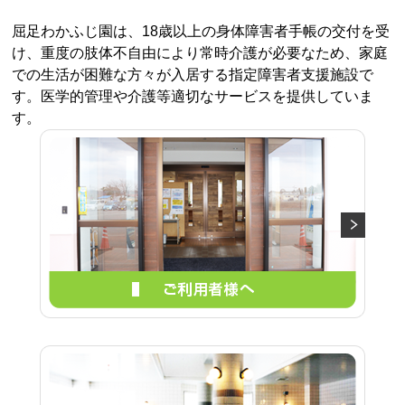
法人MENU
屈足わかふじ園は、18歳以上の身体障害者手帳の交付を受
法人TOP
け、重度の肢体不自由により常時介護が必要なため、家庭
での生活が困難な方々が入居する指定障害者支援施設で
法人の紹介
す。医学的管理や介護等適切なサービスを提供していま
す。
施設一覧
ご利用者様へ
広報誌きずなの郷
商品紹介・ご注文
社会貢献
研修・教育