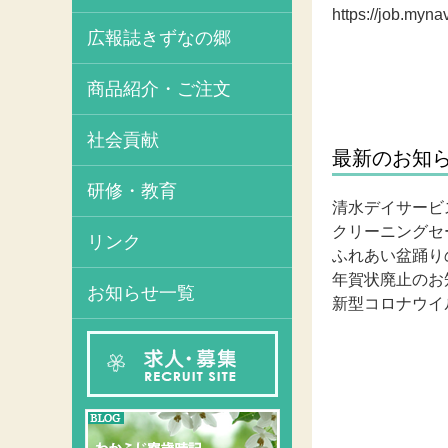
https://job.myna
広報誌きずなの郷
商品紹介・ご注文
社会貢献
最新のお知
研修・教育
清水デイサービ
クリーニングセ
リンク
ふれあい盆踊り
年賀状廃止のお
お知らせ一覧
新型コロナウイ