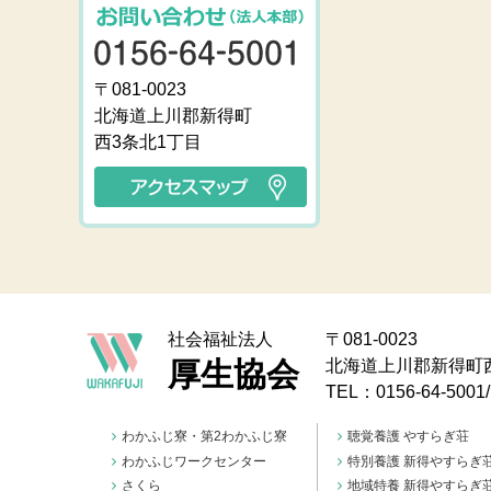
〒081-0023
北海道上川郡新得町
西3条北1丁目
社会福祉法人
〒081-0023
厚生協会
北海道上川郡新得町
TEL：0156-64-5001
わかふじ寮・第2わかふじ寮
聴覚養護 やすらぎ荘
わかふじワークセンター
特別養護 新得やすらぎ
さくら
地域特養 新得やすらぎ