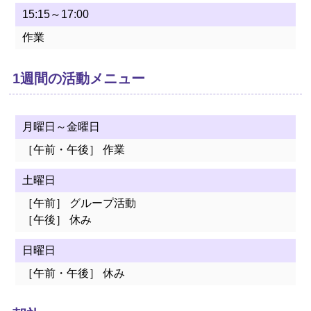
お知らせ一覧
15:15～17:00
RECRUIT
作業
求人情報
1週間の活動メニュー
BLOG
わかふじ寮歳時記
月曜日～金曜日
［午前・午後］ 作業
やすらぎ荘ブログ
土曜日
ひまわり荘Diary
［午前］ グループ活動
［午後］ 休み
屈足わかふじ園日記
日曜日
新得やすらぎ荘 介
護職員初任者研修
［午前・午後］ 休み
メニューを閉じる