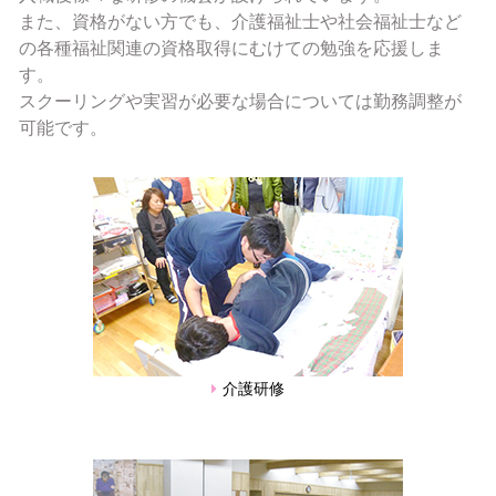
資格試験・研修
また、資格がない方でも、介護福祉士や社会福祉士など
の各種福祉関連の資格取得にむけての勉強を応援しま
休日の過ごし方
す。
スクーリングや実習が必要な場合については勤務調整が
可能です。
採用実績
お問い合わせ・資料請求
法人MENU
法人TOP
法人の紹介
施設一覧
介護研修
ご利用者様へ