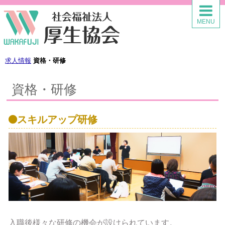
求人情報
MENU
求人情報TOP
法人の特徴
求人情報
資格・研修
募集要項
資格・研修
新卒採用
スキルアップ研修
中途採用
パート採用
奨学金返済支援
先輩の声
入職後様々な研修の機会が設けられています。