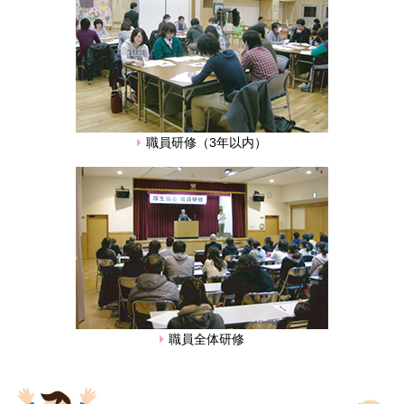
広報誌きずなの郷
商品紹介・ご注文
社会貢献
研修・教育
職員研修（3年以内）
リンク
お知らせ一覧
RECRUIT
求人情報
職員全体研修
BLOG
わかふじ寮歳時記