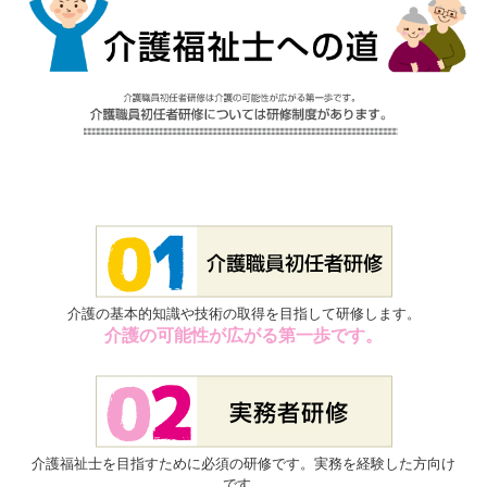
やすらぎ荘ブログ
ひまわり荘Diary
屈足わかふじ園日記
新得やすらぎ荘 介
護職員初任者研修
メニューを閉じる
介護の基本的知識や技術の取得を目指して研修します。
介護の可能性が広がる第一歩です。
〒081-0023
北海道上川郡新得町
西3条北1丁目
介護福祉士を目指すために必須の研修です。実務を経験した方向け
です。