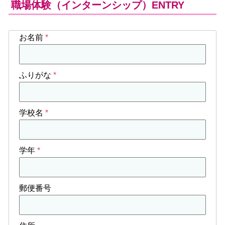
広報誌きずなの郷
職場体験（インターンシップ）ENTRY
商品紹介・ご注文
お名前
*
社会貢献
ふりがな
*
研修・教育
リンク
学校名
*
お知らせ一覧
学年
*
RECRUIT
求人情報
郵便番号
BLOG
わかふじ寮歳時記