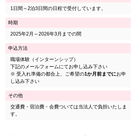
資格試験・研修
1日間～2泊3日間の日程で受付しています。
休日の過ごし方
時期
2025年2月～2026年3月までの間
採用実績
申込方法
お問い合わせ・資料請求
職場体験（インターンシップ）
法人MENU
下記のメールフォームにてお申し込み下さい
※ 受入れ準備の都合上、ご希望の
1か月前までに
お申
法人TOP
し込み下さい
法人の紹介
その他
交通費・宿泊費・会費ついては当法人で負担いたしま
施設一覧
す。
ご利用者様へ