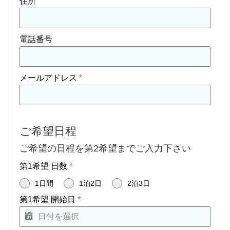
住所
やすらぎ荘ブログ
電話番号
ひまわり荘Diary
屈足わかふじ園日記
メールアドレス
*
新得やすらぎ荘 介
護職員初任者研修
メニューを閉じる
ご希望日程
ご希望の日程を第2希望までご入力下さい
第1希望 日数
*
1日間
1泊2日
2泊3日
〒081-0023
第1希望 開始日
*
北海道上川郡新得町
西3条北1丁目