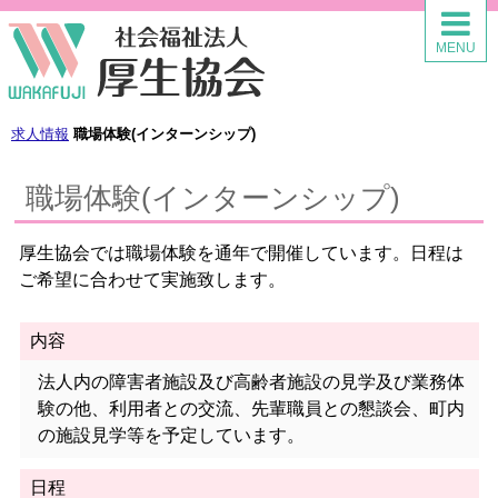
求人情報
MENU
求人情報TOP
法人の特徴
求人情報
職場体験(インターンシップ)
募集要項
職場体験(インターンシップ)
新卒採用
厚生協会では職場体験を通年で開催しています。日程は
ご希望に合わせて実施致します。
中途採用
内容
パート採用
法人内の障害者施設及び高齢者施設の見学及び業務体
奨学金返済支援
験の他、利用者との交流、先輩職員との懇談会、町内
の施設見学等を予定しています。
先輩の声
日程